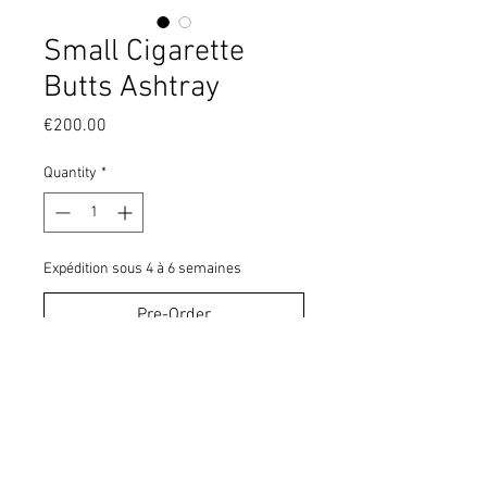
Small Cigarette
Butts Ashtray
Price
€200.00
Quantity
*
Expédition sous 4 à 6 semaines
Pre-Order
Glazed eartenware ashtray
180 mm