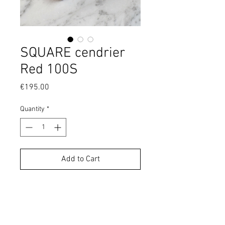
SQUARE cendrier
Red 100S
Price
€195.00
Quantity
*
Add to Cart
Cendrier en faïence émaillée.
Partie centrale amovible.
15 x 15 x 5 cm